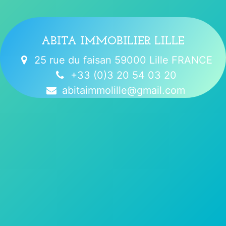
ABITA IMMOBILIER LILLE
25 rue du faisan 59000 Lille FRANCE
+33 (0)3 20 54 03 20
abitaimmolille@gmail.com