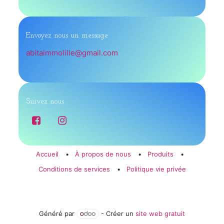
Envoyez nous un message
abitaimmolille@gmail.com
Suivez nous
Accueil
•
À propos de nous
•
Produits
•
Conditions de services
•
Politique vie privée
Généré par
- Créer un
site web gratuit